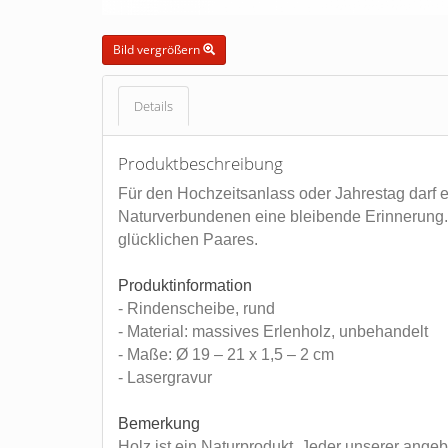
Bild vergrößern
Details
Produktbeschreibung
Für den Hochzeitsanlass oder Jahrestag darf e
Naturverbundenen eine bleibende Erinnerung. E
glücklichen Paares.
Produktinformation
- Rindenscheibe, rund
- Material: massives Erlenholz, unbehandelt
- Maße: Ø 19 – 21 x 1,5 – 2 cm
- Lasergravur
Bemerkung
Holz ist ein Naturprodukt. Jeder unserer ange