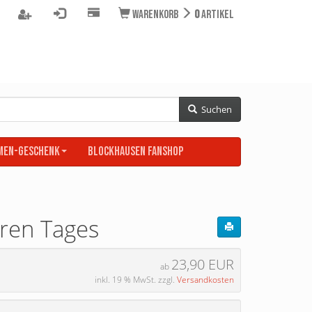
Warenkorb
0
Artikel
Suchen
men-Geschenk
BLOCKHAUSEN Fanshop
ren Tages
23,90 EUR
ab
inkl. 19 % MwSt. zzgl.
Versandkosten