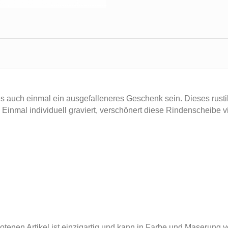
s auch einmal ein ausgefalleneres Geschenk sein. Dieses rustika
inmal individuell graviert, verschönert diese Rindenscheibe vi
botenen Artikel ist einzigartig und kann in Farbe und Maserung