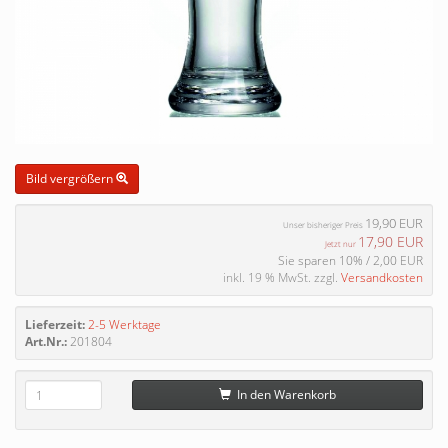
Bild vergrößern
19,90 EUR
Unser bisheriger Preis
17,90 EUR
Jetzt nur
Sie sparen 10% / 2,00 EUR
inkl. 19 % MwSt. zzgl.
Versandkosten
Lieferzeit:
2-5 Werktage
Art.Nr.:
201804
In den Warenkorb