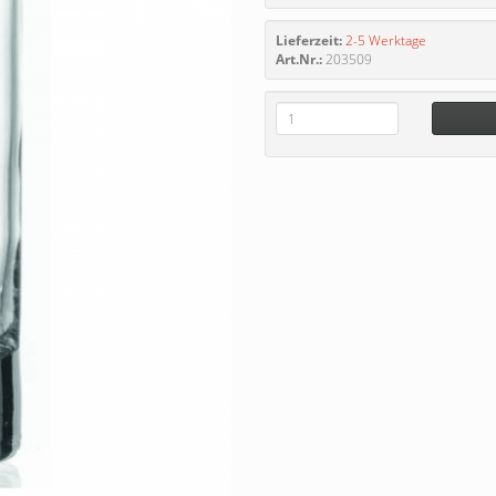
Lieferzeit:
2-5 Werktage
Art.Nr.:
203509