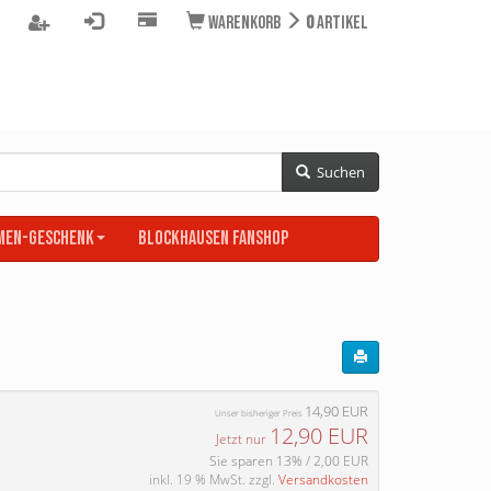
Warenkorb
0
Artikel
Suchen
men-Geschenk
BLOCKHAUSEN Fanshop
14,90 EUR
Unser bisheriger Preis
12,90 EUR
Jetzt nur
Sie sparen 13% / 2,00 EUR
inkl. 19 % MwSt. zzgl.
Versandkosten