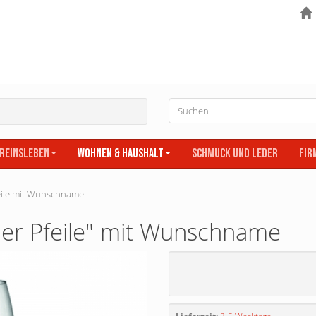
ereinsleben
Wohnen & Haushalt
Schmuck und Leder
Fir
feile mit Wunschname
 der Pfeile" mit Wunschname