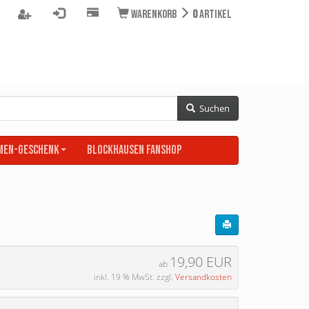
Warenkorb
0
Artikel
Suchen
men-Geschenk
BLOCKHAUSEN Fanshop
19,90 EUR
ab
inkl. 19 % MwSt. zzgl.
Versandkosten