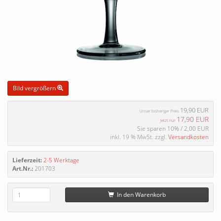
Bild vergrößern
19,90 EUR
Unser bisheriger Preis
17,90 EUR
Jetzt nur
Sie sparen 10% / 2,00 EUR
inkl. 19 % MwSt. zzgl.
Versandkosten
Lieferzeit:
2-5 Werktage
Art.Nr.:
201703
In den Warenkorb